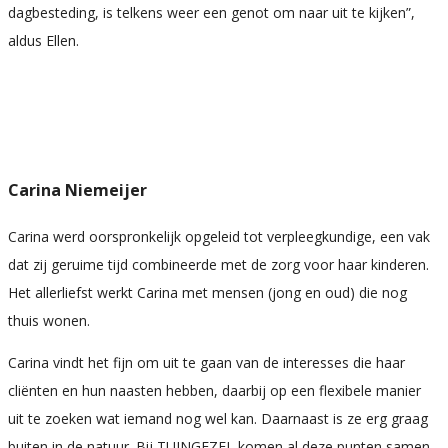
dagbesteding, is telkens weer een genot om naar uit te kijken”,
aldus Ellen.
Carina Niemeijer
Carina werd oorspronkelijk opgeleid tot verpleegkundige, een vak
dat zij geruime tijd combineerde met de zorg voor haar kinderen.
Het allerliefst werkt Carina met mensen (jong en oud) die nog
thuis wonen.
Carina vindt het fijn om uit te gaan van de interesses die haar
cliënten en hun naasten hebben, daarbij op een flexibele manier
uit te zoeken wat iemand nog wel kan. Daarnaast is ze erg graag
buiten in de natuur. Bij TUINGEZEL komen al deze punten samen.