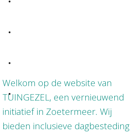
verwachtingen
bekostiging
praktische zaken
Welkom op de website van
contact
TUINGEZEL, een vernieuwend
initiatief in Zoetermeer. Wij
bieden inclusieve dagbesteding